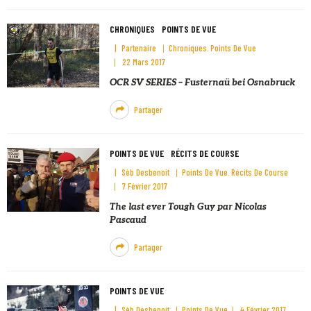
CHRONIQUES
POINTS DE VUE
Partenaire
Chroniques
Points De Vue
22 Mars 2017
OCR SV SERIES – Fusternaü bei Osnabruck
Partager
POINTS DE VUE
RÉCITS DE COURSE
Sèb Desbenoit
Points De Vue
Récits De Course
7 Février 2017
The last ever Tough Guy par Nicolas
Pascaud
Partager
POINTS DE VUE
Sèb Desbenoit
Points De Vue
4 Février 2017