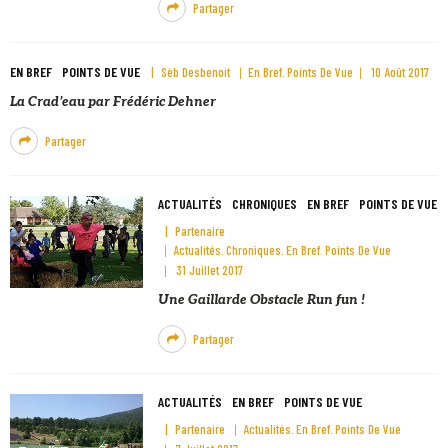
Partager
EN BREF
POINTS DE VUE
Sèb Desbenoit
En Bref
Points De Vue
10 Août 2017
La Crad’eau par Frédéric Dehner
Partager
ACTUALITÉS
CHRONIQUES
EN BREF
POINTS DE VUE
Partenaire
Actualités
Chroniques
En Bref
Points De Vue
31 Juillet 2017
Une Gaillarde Obstacle Run fun !
Partager
ACTUALITÉS
EN BREF
POINTS DE VUE
Partenaire
Actualités
En Bref
Points De Vue