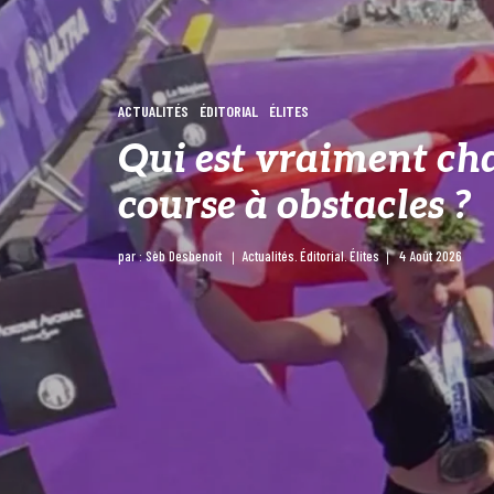
ACTUALITÉS
ÉDITORIAL
ÉLITES
Qui est vraiment c
course à obstacles ?
par :
Sèb Desbenoit
Actualités
Éditorial
Élites
4 Août 2026