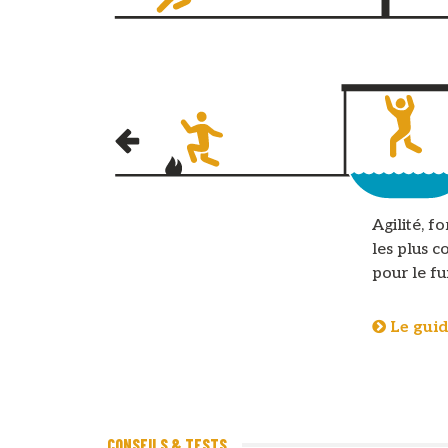
Agilité, f
les plus c
pour le f
Le guid
CONSEILS & TESTS