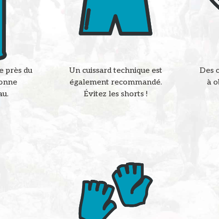
e près du
Des c
Un cuissard technique est
bonne
à o
également recommandé.
au.
Évitez les shorts !