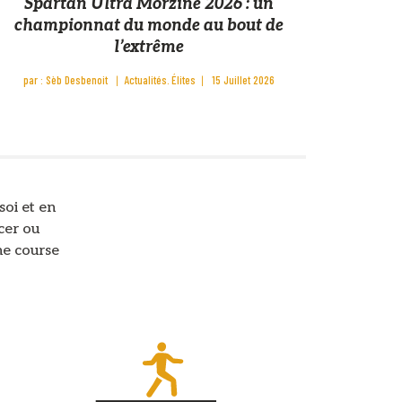
Spartan Ultra Morzine 2026 : un
championnat du monde au bout de
l’extrême
par :
Sèb Desbenoit
Actualités
Élites
15 Juillet 2026
soi et en
cer ou
ne course