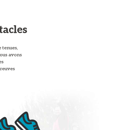
tacles
e tenues,
Nous avons
es
preuves