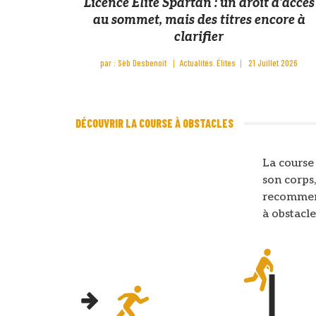
Licence Elite Spartan : un droit d’accès
au sommet, mais des titres encore à
clarifier
par :
Sèb Desbenoit
Actualités
Élites
21 Juillet 2026
DÉCOUVRIR LA COURSE À OBSTACLES
La course 
son corps
recommenc
à obstacle