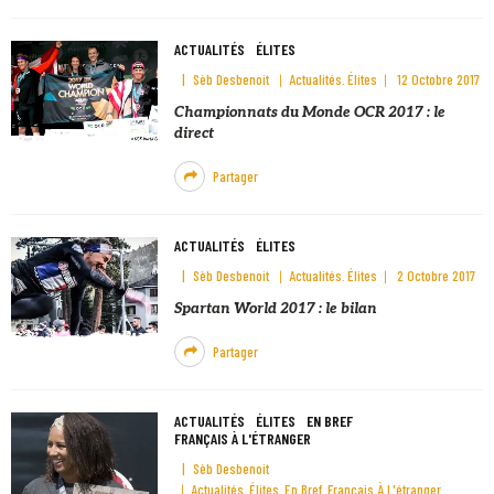
ACTUALITÉS
ÉLITES
Sèb Desbenoit
Actualités
Élites
12 Octobre 2017
Championnats du Monde OCR 2017 : le
direct
Partager
ACTUALITÉS
ÉLITES
Sèb Desbenoit
Actualités
Élites
2 Octobre 2017
Spartan World 2017 : le bilan
Partager
ACTUALITÉS
ÉLITES
EN BREF
FRANÇAIS À L'ÉTRANGER
Sèb Desbenoit
Actualités
Élites
En Bref
Français À L'étranger