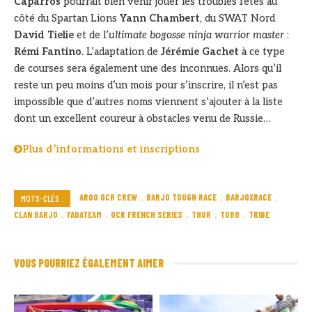
Caparros
pourrait bien venir jouer les troubles fêtes au
côté du Spartan Lions
Yann Chambert
, du SWAT Nord
David Tielie
et de l’
ultimate bogosse ninja warrior master
:
Rémi Fantino
. L’adaptation de
Jérémie Gachet
à ce type
de courses sera également une des inconnues. Alors qu’il
reste un peu moins d’un mois pour s’inscrire, il n’est pas
impossible que d’autres noms viennent s’ajouter à la liste
dont un excellent coureur à obstacles venu de Russie…
Plus d’informations et inscriptions
AROO OCR CREW
BARJO TOUGH RACE
BARJOXRACE
MOTS-CLÉS :
CLAN BARJO
FADATEAM
OCR FRENCH SERIES
THOR
TORO
TR1BE
VOUS POURRIEZ ÉGALEMENT AIMER