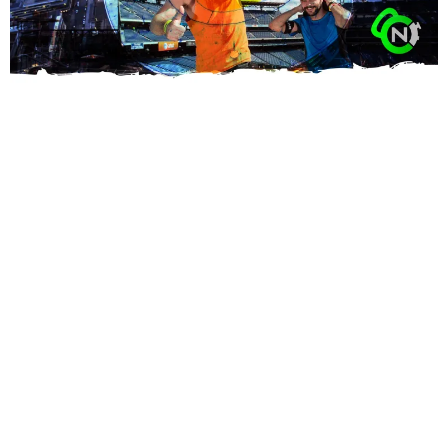
Sèb Desbenoit
26 Février 2018
Voici la sixième semaine de
Cap sur la Spartan Stadium
par
Laurent Puigsegur de
Nomad Coaching
. Suivez les conseils
du coach de Myriame Essalki pour réussir une grande
performance dans cette épreuve au format très particulier.
En savoir plus
Les séances :
Toujours commencer par un échauffement long et appliqué
sur les groupes musculaires impliqués.