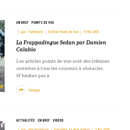
EN BREF
POINTS DE VUE
par :
Partenaire
En Bref
Points De Vue
11 Mai 2016
La Frappadingue Sedan par Damien
Calabio
Les articles points de vue sont des tribunes
ouvertes à tous les coureurs à obstacles.
N’hésitez pas à
Partager
ACTUALITÉS
EN BREF
VIDÉOS
par :
Sèb Desbenoit
Actualités
En Bref
Vidéos
2 Mai 2016