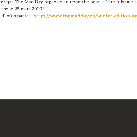
er que The Mud Day organise en revanche pour la 1ère fois une c
isse le 28 mars 2020 !
 d’infos par ici :
https://www.themudday.ch/winter-edition-n