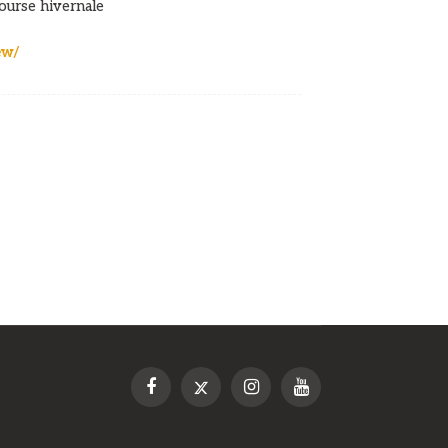
ourse hivernale
ew/