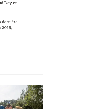
Mud Day en
a dernière
n 2015,