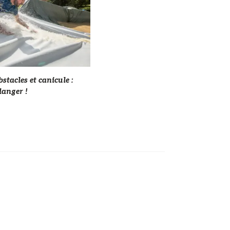
stacles et canicule :
danger !