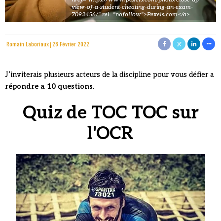
view-of-a-student-cheating-during-an-exam-
7092456/" rel="nofollow">Pexels.com</a>
Romain Laboriaux
28 Février 2022
J’inviterais plusieurs acteurs de la discipline pour vous défier a
répondre a 10 questions
.
Quiz de TOC TOC sur
l'OCR