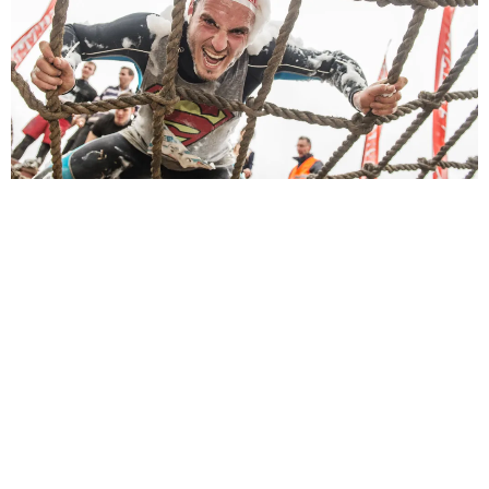
Sèb Desbenoit
10 Novembre 2014
1 805 coureurs sont venus à bout de cette étape française
de la
Fisherman’s Friend StrongManRun
, la première à
Mantes-La-Jolie en Île-de-France. L’épreuve a donné la part
belle à la performance : pour terminer cette course à
obstacle, il fallait vaincre 30 obstacles et un tracé de 24
kilomètres selon l’organisation et 26,8 selon les GPS de
certains coureurs.