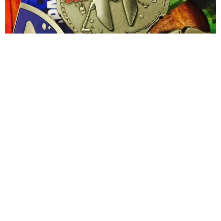
Sèb Desbenoit
5 Novembre 2016
Spartan Race
a révélé, vendredi 4 novembre, les médailles
qui seront remises aux participants lors de la saison 2017.