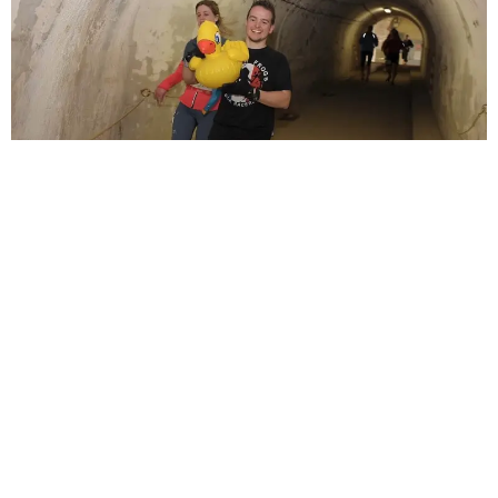
Sèb Desbenoit
25 Avril 2016
Dimanche 24 avril, le fort lorrain de Bainville-sur-Madon
accueillait la toute première
Fort Mad Race by Volvo
. Cette
course à obstacles fun et sportive a rassemblé plus d’un
milliers de concurrents dans la fraicheur de cette fin de mois
d’avril.