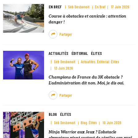
EN BREF
Sèb Desbenoit
En Bref
17 Juin 2026
Course à obstacles et canicule : attention
danger !
Partager
ACTUALITÉS
ÉDITORIAL
ÉLITES
Sèb Desbenoit
Actualités
Éditorial
Élites
13 Juin 2026
Champions de France du 3K obstacle ?
L’administration dit non. Moi, je dis oui.
Partager
BLOG
ÉLITES
Sèb Desbenoit
Blog
Élites
10 Juin 2026
Ninja Warrior aux Jeux ? L’obstacle
olympique vient surtout de révéler son vrai