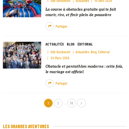
Sèb Desbenoit
Actualités
14 Avril 2026
La course à obstacles gratuite qui te fait
courir, rire, et finir plein de poussière
Partager
ACTUALITÉS
BLOG
ÉDITORIAL
Sèb Desbenoit
Actualités
Blog
Éditorial
24 Mars 2026
Obstacle et pentathlon moderne : cette fois,
le mariage est officiel
Partager
…
1
2
78
LES GRANDES AVENTURES