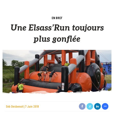
EN BREF
Une Elsass’Run toujours
plus gonflée
Sèb Desbenoit
7 Juin 2018