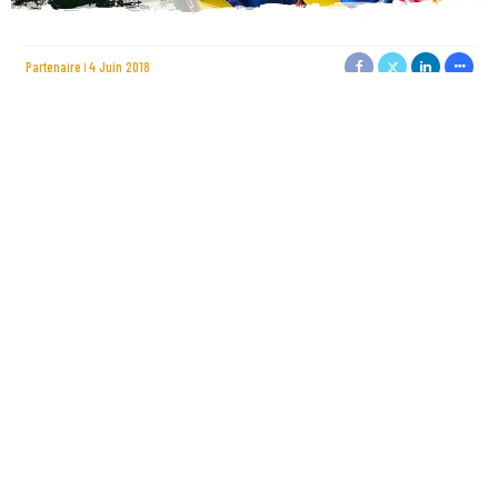
Partenaire
4 Juin 2018
Heureux qui comme Simon*, a fait une belle course
Ou comme cestuy là, qui conquit sa médaille
Et puis est retourné plein de boue et de paille
Au bar entre ses amis vider quelques mousses
Ulysse a eu son Odyssée, nous notre Mounride
Jason sa toison, nous notre médaille
Hercule ses 12 travaux, nous nos 32 obstacles
Nous n’avons rien à envier à ces héros mythologiques… ni
le courage, ni les bleus et les bosses ! Et avec le sourire rieur
s’il vous plait !
La Mounride, 5ème du nom, sous un ciel clément ! 2358
participants, 47% de femmes, 25% de moins de 16 ans et