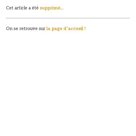
Cet article a été
supprimé
…
On se retrouve sur
la page d’accueil !
VOUS POURRIEZ ÉGALEMENT AIMER
Qui est vraiment champion du
Neuf courses locales à suivre de