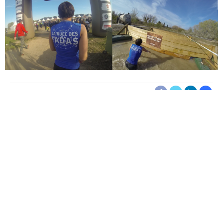
Partenaire
17 Avril 2015
Dans la rubrique Points de Vue, le magazine accueille
le point de vue des organisateurs, des athlètes et des
passionnés de la course à obstacles. Cet article est
rédigé par des membres de l’équipe de la course «
La
Ruée des Fadas
».
Peyrolles en Provence, le MUD