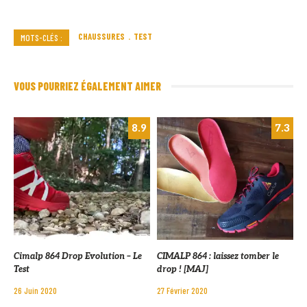
CHAUSSURES
TEST
MOTS-CLÉS :
VOUS POURRIEZ ÉGALEMENT AIMER
8.9
7.3
Cimalp 864 Drop Evolution – Le
CIMALP 864 : laissez tomber le
Test
drop ! [MAJ]
26 Juin 2020
27 Février 2020