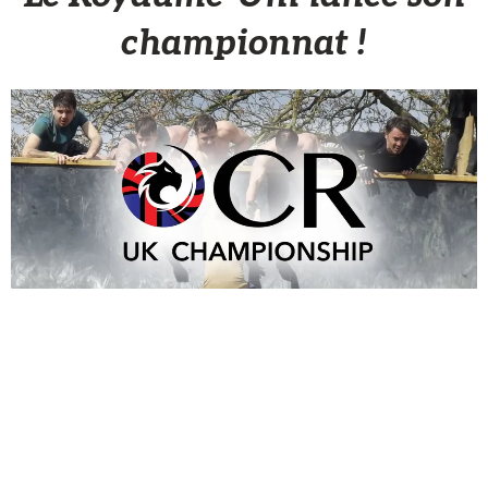
championnat !
Sèb Desbenoit
4 Février 2015
Après les
championnats du monde indépendants de
course à obstacles
, le Royaume-Uni est le premier pays à
lancer son championnat national indépendant. Celui-ci aura