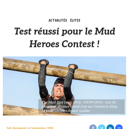
ACTUALITÉS
ÉLITES
Test réussi pour le Mud
Heroes Contest !
The Mud Day Lyon 2016 - 03/09/2016 - Lac de
Venerieu - France - Mud Guy sur l'obstacle King
of Mud Mennen Power Ladder
Sèb Desbenoit
4 Septembre 2016