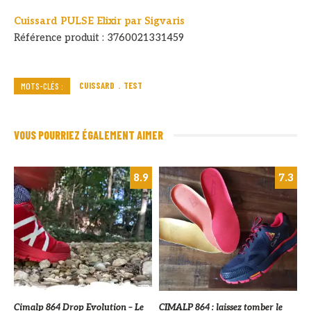
Cuissard PULSE Elixir par Sigvaris
Référence produit : 3760021331459
CUISSARD
TEST
MOTS-CLÉS :
VOUS POURRIEZ ÉGALEMENT AIMER
8.9
7.3
Cimalp 864 Drop Evolution – Le
CIMALP 864 : laissez tomber le