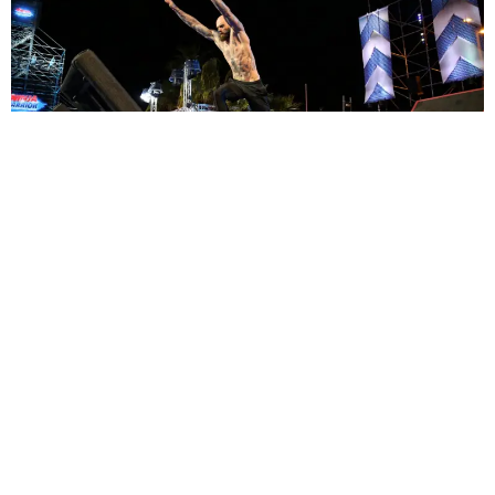
Sèb Desbenoit
25 Juin 2016
C’est parti Ninja Warrior France a lancé sa campagne de
communication et nous présente les premières
personnalités qui participeront à l’émission. Et quelques
surprises sont d’ors et déjà annoncées !
Thomas Hubener,
acrobate au sein du très prestigieux
Cirque du Soleil était sur le tournage grimé en personnage