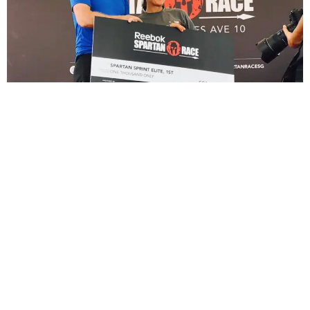
Sèb Desbenoit
11 Mai 2017
Avec quatre victoires, les Françaises et les Français ont
signé un week-end incroyable hors de nos frontières.
› Le classement Obstacle.fr est à jour ‹
Myriam Guillot-Boisset reine