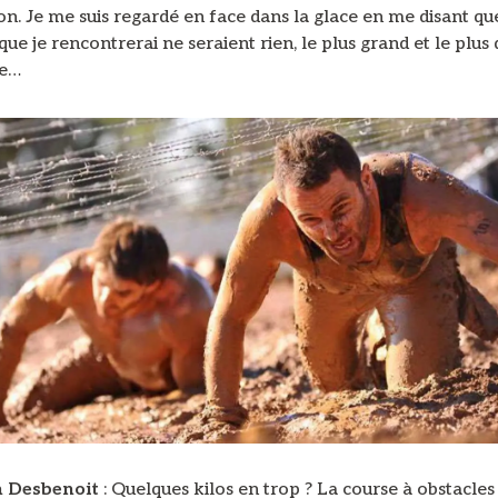
n. Je me suis regardé en face dans la glace en me disant que
que je rencontrerai ne seraient rien, le plus grand et le plus 
e…
n Desbenoit
: Quelques kilos en trop ? La course à obstacles 