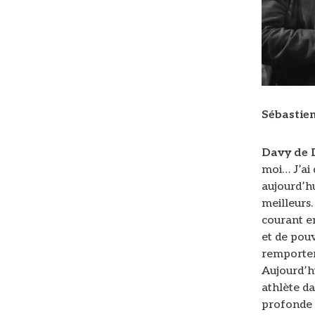
Sébastie
Davy de
moi… J’ai 
aujourd’hu
meilleurs.
courant e
et de pouv
remporter
Aujourd’h
athlète d
profonde d