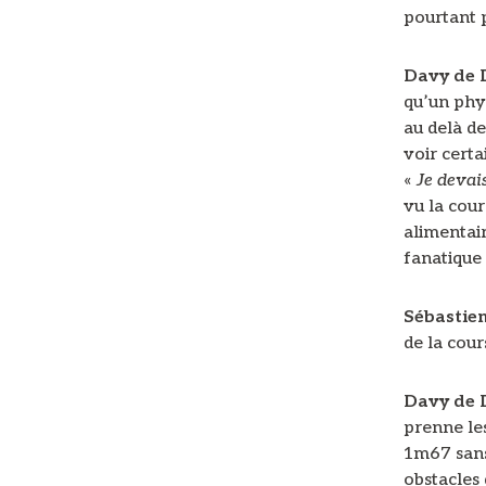
pourtant 
Davy de
qu’un phy
au delà de
voir certa
«
Je devais
vu la cou
alimentair
fanatique
Sébastie
de la cour
Davy de
prenne les
1m67 sans
obstacles 