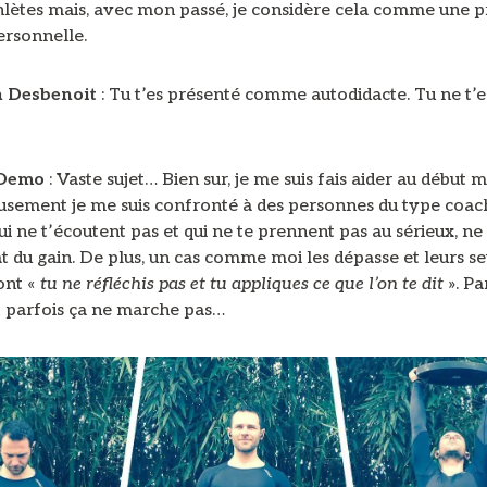
hlètes mais, avec mon passé, je considère cela comme une 
ersonnelle.
n Desbenoit
: Tu t’es présenté comme autodidacte. Tu ne t’es
 Demo
: Vaste sujet… Bien sur, je me suis fais aider au début m
sement je me suis confronté à des personnes du type coac
ui ne t’écoutent pas et qui ne te prennent pas au sérieux, n
t du gain. De plus, un cas comme moi les dépasse et leurs se
ont «
tu ne réfléchis pas et tu appliques ce que l’on te dit
». Pa
 parfois ça ne marche pas…