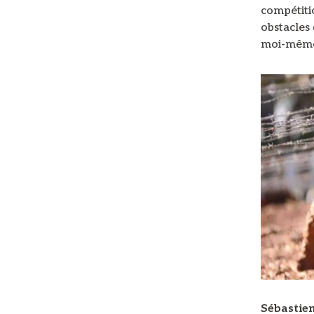
compétitio
obstacles 
moi-mêm
Sébastie