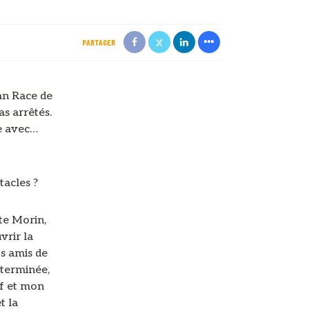
PARTAGER
an Race de
as arrêtés.
re avec…
tacles ?
te Morin,
vrir la
s amis de
 terminée,
if et mon
t la