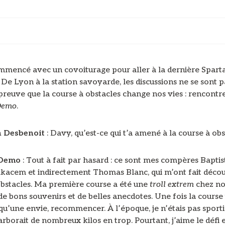
mmencé avec un covoiturage pour aller à la dernière Spart
De Lyon à la station savoyarde, les discussions ne se sont p
 preuve que la course à obstacles change nos vies : rencont
Demo
.
n Desbenoit
: Davy, qu’est-ce qui t’a amené à la course à obs
 Demo
: Tout à fait par hasard : ce sont mes compères Baptis
kacem et indirectement Thomas Blanc, qui m’ont fait décou
obstacles. Ma première course a été une
troll extrem
chez no
de bons souvenirs et de belles anecdotes. Une fois la course
 qu’une envie, recommencer. À l’époque, je n’étais pas sport
rborait de nombreux kilos en trop. Pourtant, j’aime le défi e