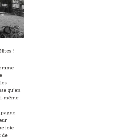
lites !
 comme
e
les
nse qu’en
moi-même
mpagne.
eur
e joie
x de