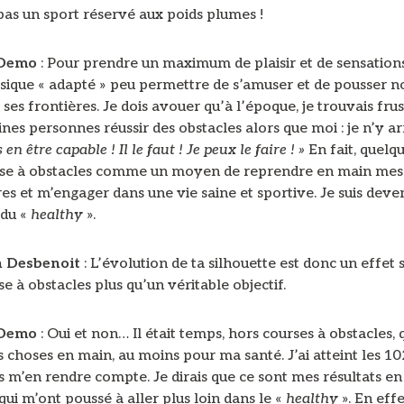
pas un sport réservé aux poids plumes !
 Demo
: Pour prendre un maximum de plaisir et de sensations
sique « adapté » peu permettre de s’amuser et de pousser no
 ses frontières. Je dois avouer qu’à l’époque, je trouvais fru
ines personnes réussir des obstacles alors que moi : je n’y ar
 en être capable ! Il le faut ! Je peux le faire ! »
En fait, quelque
rse à obstacles comme un moyen de reprendre en main mes
es et m’engager dans une vie saine et sportive. Je suis deve
 du «
healthy
».
n Desbenoit
: L’évolution de ta silhouette est donc un effet
se à obstacles plus qu’un véritable objectif.
 Demo
: Oui et non… Il était temps, hors courses à obstacles, 
 choses en main, au moins pour ma santé. J’ai atteint les 1
 m’en rendre compte. Je dirais que ce sont mes résultats en
qui m’ont poussé à aller plus loin dans le «
healthy
». En effe