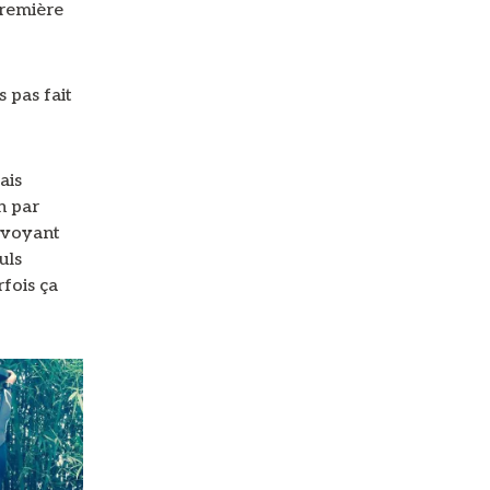
première
 pas fait
ais
h par
e voyant
uls
rfois ça