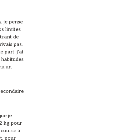
, je pense
s limites
strant de
rivais pas.
 part, j’ai
 habitudes
nu un
 secondaire
que je
02 kg pour
 course à
t, pour