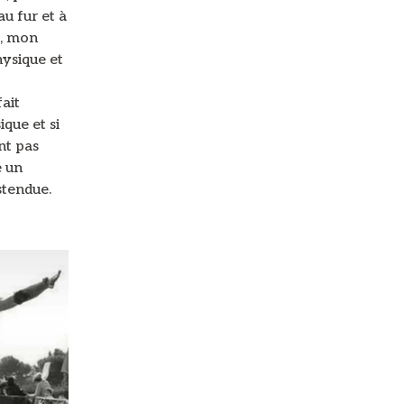
u fur et à
t, mon
hysique et
fait
que et si
nt pas
e un
stendue.