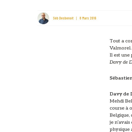
Sèb Desbenoit
8 Mars 2016
Tout a co
Valmorel. 
Il est une
Davy de 
Sébastie
Davy de
Mehdi Bel
course à 
Belgique, 
je n’avais
physique a