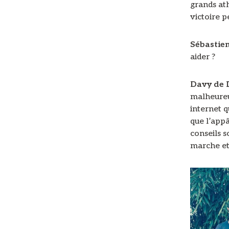
grands at
victoire p
Sébastie
aider ?
Davy de
malheureu
internet q
que l’appâ
conseils s
marche et