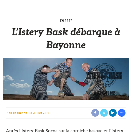
EN BREF
L’Istery Bask débarque à
Bayonne
Sèb Desbenoit
18 Juillet 2015
Après l’Istery Bask Socoa sur la corniche basque et l’Istery