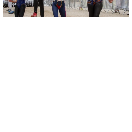
Sèb Desbenoit
29 Mars 2016
Ils étaient six cents vingt-cinq. Six cents vingt-cinq
courageux à se lancer dans les obstacles de la toute
première Frappadingue de Béziers en cette fin de mois de
mars 2016. Sur un très beau tracé de douze kilomètres, dans
les arènes, dans la ville et dans l’eau, plutôt fraiche, ils ont
affronté les quarante défis que propose cette série fun et
sportive.
Toutes les photos ›
Était-ce le froid qui avait fait peur aux habitants du
Languedoc et du Roussillon ? Sur la même date, d’autres