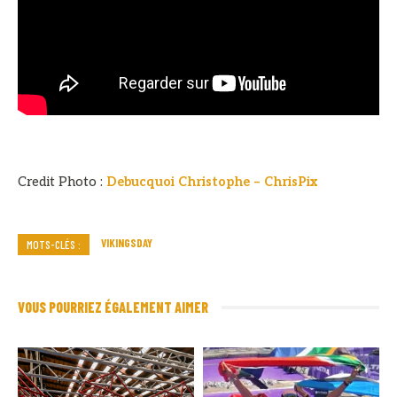
Credit Photo :
Debucquoi Christophe – ChrisPix
VIKINGSDAY
MOTS-CLÉS :
VOUS POURRIEZ ÉGALEMENT AIMER