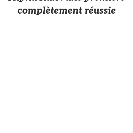
complètement réussie
Sèb Desbenoit
28 Juin 2016
La team des
Résistants OCR
organisait dimanche 26 juin sa
toute première course à obstacles à Bernin, dans l’Isère.
Avec 400 inscrits et 375 personnes à l’arrivée, l’événement
affichait complet.