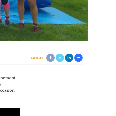
PARTAGER
vénement
n
occasion