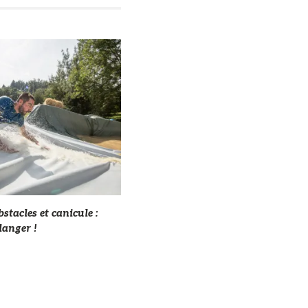
stacles et canicule :
danger !