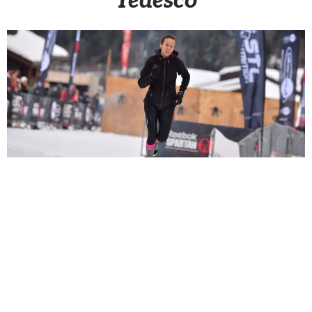
Tedesco
Sèb Desbenoit
11 Février 2016
Nous l’avons vue sur la plus haute marche du
podium (exæquo) à Valmorel pour la winter Spartan
Race mais également placée lors de la beast du