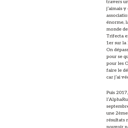
travers un
j’aimais y
associati
énorme, l
monde de l
Trifecta e
1er sur la
On dépass
pour se qu
pour les 
faire le 
car j’ai 
Puis 2017,
l’AlphaRu
septembre
une 2ème p
résultats
pouvoir pa