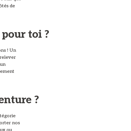
côtés de
 pour toi ?
ons ! Un
 relever
 un
plement
enture ?
atégorie
porter nos
eux ou