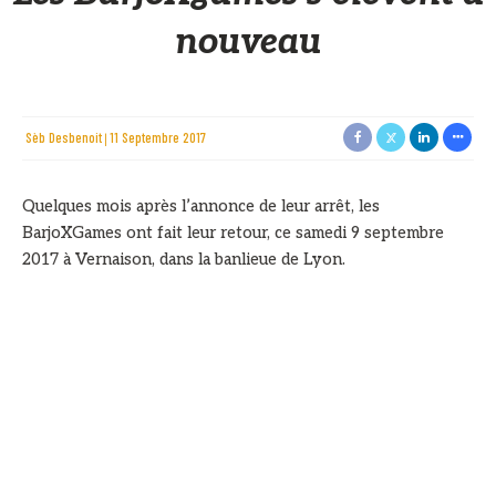
nouveau
Sèb Desbenoit
11 Septembre 2017
Quelques mois après l’annonce de leur arrêt, les
BarjoXGames ont fait leur retour, ce samedi 9 septembre
2017 à Vernaison, dans la banlieue de Lyon.
13 femmes et 29 hommes venus de Belgique, de France et
de Suisse, se sont affrontés sur un tracé très exigeant de
415 mètres et 17 obstacles sur un format tournoi. Au
programme du parcours, que nous avons eu la chance de
pouvoir tester, trois rigs particulièrement techniques
conçus par le constructeur d’obstacles français Gladiathor et
le long monkey-bar signature de BarjoXtrem.