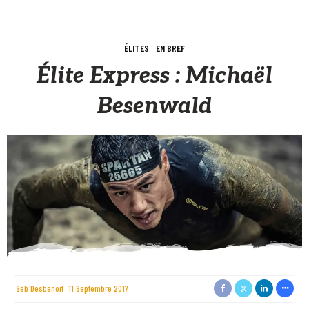
ÉLITES
EN BREF
Élite Express : Michaël
Besenwald
Sèb Desbenoit
11 Septembre 2017