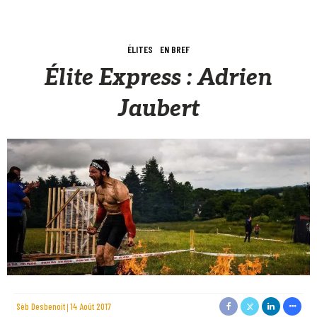
ÉLITES
EN BREF
Élite Express : Adrien
Jaubert
Sèb Desbenoit
14 Août 2017