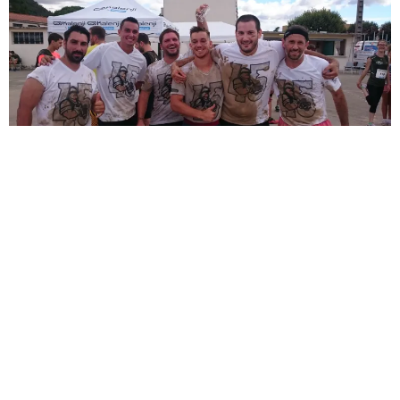
Sèb Desbenoit
12 Août 2017
Le 01 juillet, l’association RUN FOR MEMORY organisait
une course d’obstacles dont les bénéfices étaient au profit
des familles des victimes d’attentats. L’Ardèche Rush est
une première en Ardèche, elle a eu lieu au Teil, tout prés de
Montélimar.
Il n’y a pas d’inscription en solo et pour cette nouvelle