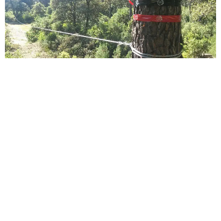
Sèb Desbenoit
22 Mai 2015
À quelques heures du départ du Raid Aventure Peloche,
nous avons interviewé Jérôme Marguerite : le président du
Raid Aventure.
Aroo
: Alors, impatient ?
Jérôme
: C’est notre troisième édition. On fait tout pour
que la fête soit réussie. On espère que les trois mille six