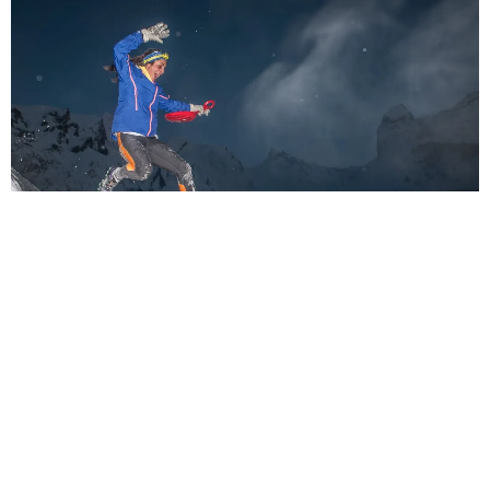
Sèb Desbenoit
9 Février 2015
Ce sont près de 200 obstacles racers qui ont participé,
samedi 7 février, à cette première course à obstacles
blanche d’Arch Event (également organisateur de l’Istery