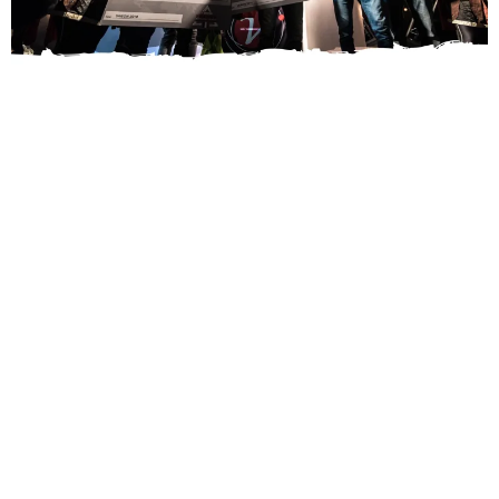
Sèb Desbenoit
28 Janvier 2018
Près de 4000 athlète se sont lancés dans les deux
premières Spartan Race de la saison, ce week-end à
Valmorel, sur les crêtes escarpées de la Tarentaise. En haute
montagne, hommes et femmes se sont élancés sur les deux
tracés de 15 km et 6 km inédits sur neige mêlant porté de
sacs, ramping, obstacles naturels et le mythique Fire Jump.
C’était une course géniale : belle météo, beau tracé,
belle médaille et beaucoup de neige hors piste ! La
super faisait 15km 480 et 996m de dénivelé à ma
Garmin.