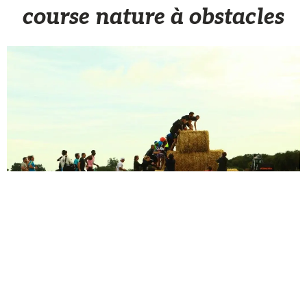
course nature à obstacles
Sèb Desbenoit
17 Août 2015