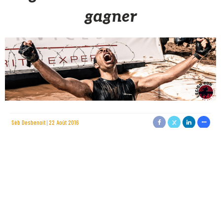
gagner
Sèb Desbenoit
22 Août 2016
Du 22 août au 2 septembre 2016, nous vous donnons
rendez-vous sur la
page Facebook
d’Obstacle.fr pour notre
jeu-concours en partenariat avec
SportInTown
›
Règlement : Obstacle –