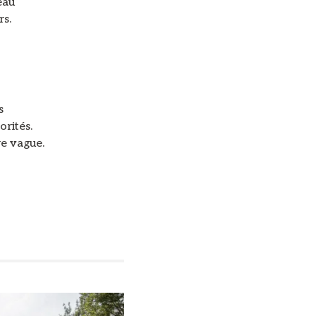
eau
rs.
s
orités.
re vague.