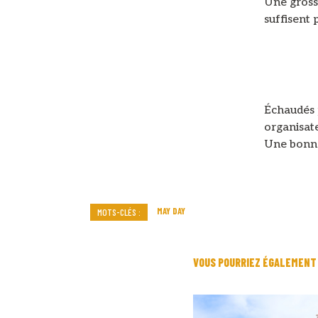
Une grosse
suffisent 
Échaudés p
organisate
Une bonne
MAY DAY
MOTS-CLÉS :
VOUS POURRIEZ ÉGALEMENT