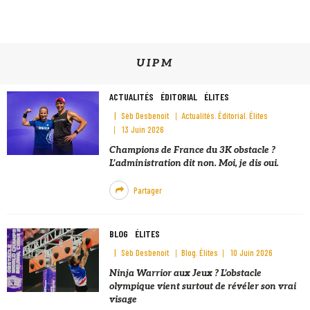
UIPM
ACTUALITÉS
ÉDITORIAL
ÉLITES
Sèb Desbenoit
Actualités
Éditorial
Élites
13 Juin 2026
Champions de France du 3K obstacle ?
L’administration dit non. Moi, je dis oui.
Partager
BLOG
ÉLITES
Sèb Desbenoit
Blog
Élites
10 Juin 2026
Ninja Warrior aux Jeux ? L’obstacle
olympique vient surtout de révéler son vrai
visage