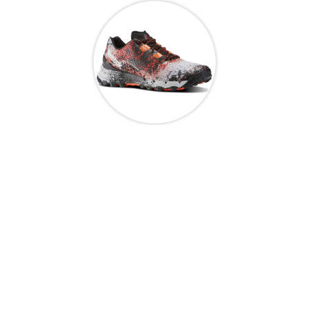
Sèb Desbenoit
20 Octobre 2016
Clarifions très vite les choses, si vous cherchez une
chaussure conçue pour la performance pure : vous pouvez
passer votre chemin. En revanche, si vous cherchez une
paire mixte qui se comporte bien dans toutes les occasions :
route, trail et surtout course à obstacles alors ce test peut
vous intéresser.