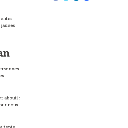
rentes
s jaunes
an
ersonnes
es
t abouti :
pour nous
la tente