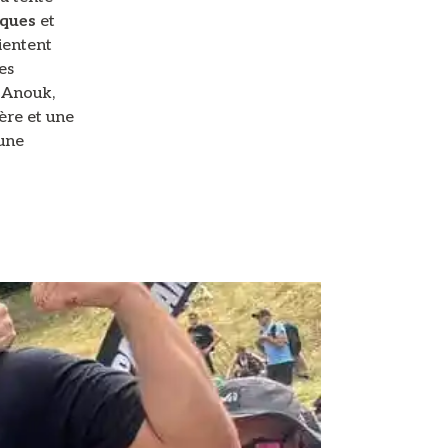
iques
et
ientent
es
 Anouk,
ère et une
 une