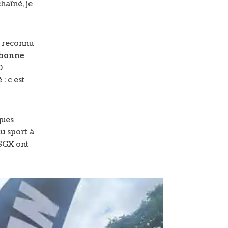
haîné, je
) reconnu
bonne
0
: c est
ques
u sport à
 SGX ont