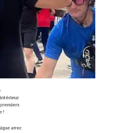
e
intérieur
 premiers
 !
nique avec