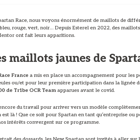
partan Race, nous voyons énormément de maillots de diffé
 bleu, rouge, vert, noir… Depuis Esterel en 2022, des maillot
ntor ont fait leurs apparitions.
es maillots jaunes de Spart
Race France
a mis en place un accompagnement pour les p
eules ou/et pour leur première participation dans la lignée d
00 de Tr1be OCR Team
apparues avant le covid.
a encore du travail pour arriver vers un modèle complètemen
n est là ! Que ce soit pour Spartan en tant qu’entreprise ou 
 nos intérêts convergent sur ce programme.
etrait des dossards, les New Spartan sont invités à aller sur 