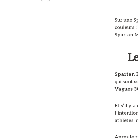
Sur une S
couleurs :
Spartan Me
L
Spartan 
qui sont s
Vagues 3
Et s’il y 
l’intentio
athlètes,
Apres le r