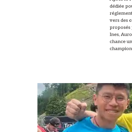
dédiée po
réglementa
vers des
c
proposés 
Ines, Aur
chance un
championn