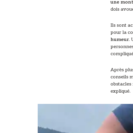
une mont
dois avou
Ils sont 
pour la co
humeur
.
personnes 
compliqué
Après plu
conseils 
obstacles
expliqué.