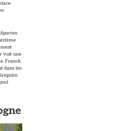
place
en
(
Spartan
atrième
ement
r
voit une
me, Franck
t dans les
 Grégoire
gnol
logne