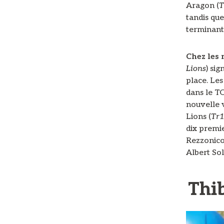
Aragon (
T
tandis que
terminant
Chez les 
Lions
) sig
place. Le
dans le T
nouvelle 
Lions (
Tr
dix premie
Rezzonico.
Albert Sol
Thib