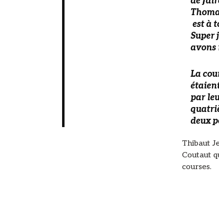
de fai
Thomas 
est à t
Super 
avons r
La cou
étaien
par leu
quatri
deux p
Thibaut Je
Coutaut q
courses.