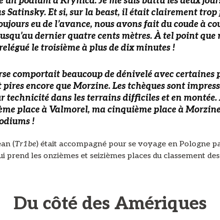
re un podium à Krynica.
Je me suis battu les deux jour
Satinsky. Et si, sur la beast, il était clairement trop
oujours eu de l’avance, nous avons fait du coude à co
jusqu’au dernier quatre cents mètres. À tel point que
elégué le troisième à plus de dix minutes !
rse comportait beaucoup de dénivelé avec certaines 
t pires encore que Morzine.
Les tchèques sont impres
r technicité dans les terrains difficiles et en montée
ème place à Valmorel, ma cinquième place à Morzine,
odiums !
an (
Tr1be
) était accompagné pour se voyage en Pologne pa
ui prend les onzièmes et seizièmes places du classement de
Du côté des Amériques