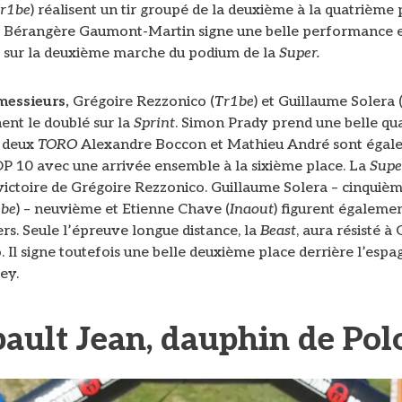
r1be
) réalisent un tir groupé de la deuxième à la quatrième 
Bérangère Gaumont-Martin signe une belle performance 
 sur la deuxième marche du podium de la
Super.
messieurs,
Grégoire Rezzonico (
Tr1be
) et Guillaume Solera 
nent le doublé sur la
Sprint
. Simon Prady prend une belle qu
s deux
TORO
Alexandre Boccon et Mathieu André sont égal
OP 10 avec une arrivée ensemble à la sixième place. La
Supe
victoire de Grégoire Rezzonico. Guillaume Solera – cinquiè
1be
) – neuvième et Etienne Chave (
Inaout
) figurent égalemen
rs. Seule l’épreuve longue distance, la
Beast
, aura résisté à
 Il signe toutefois une belle deuxième place derrière l’espa
ey.
ault Jean, dauphin de Po