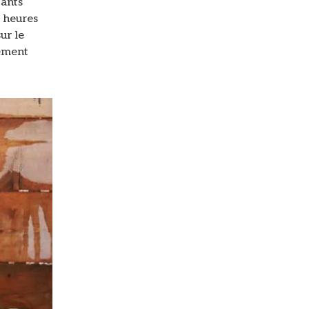
pants
x heures
ur le
lement