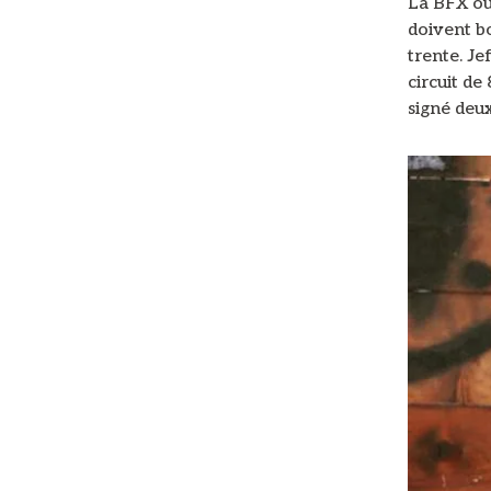
La BFX o
doivent b
trente. Jef
circuit de
signé deux