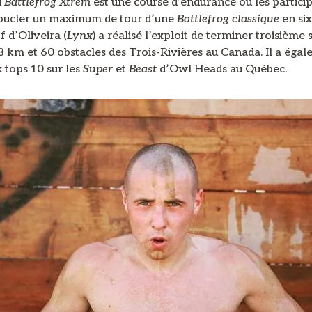
u
Battlefrog Xtrem
est une course d’endurance où les partici
oucler un maximum de tour d’une
Battlefrog classique
en si
f d’Oliveira (
Lynx
) a réalisé l’exploit de terminer troisième s
8 km et 60 obstacles des Trois-Rivières au Canada. Il a éga
 tops 10 sur les
Super
et
Beast
d’Owl Heads au Québec.