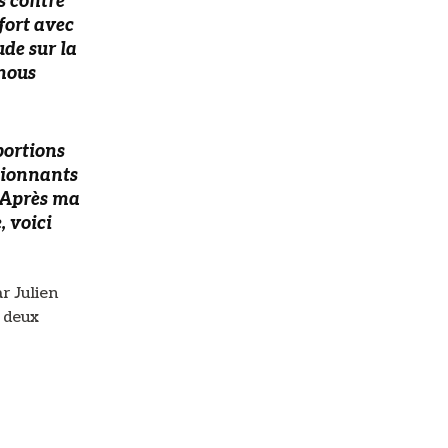
s contre
 fort avec
ude sur la
 nous
portions
sionnants
. Après ma
 voici
r Julien
s deux