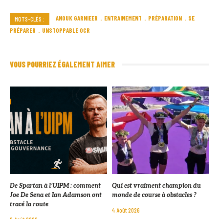
ANOUK GARNIEER
ENTRAINEMENT
PRÉPARATION
SE
MOTS-CLÉS :
PRÉPARER
UNSTOPPABLE OCR
VOUS POURRIEZ ÉGALEMENT AIMER
De Spartan à l’UIPM : comment
Qui est vraiment champion du
Joe De Sena et Ian Adamson ont
monde de course à obstacles ?
tracé la route
4 Août 2026