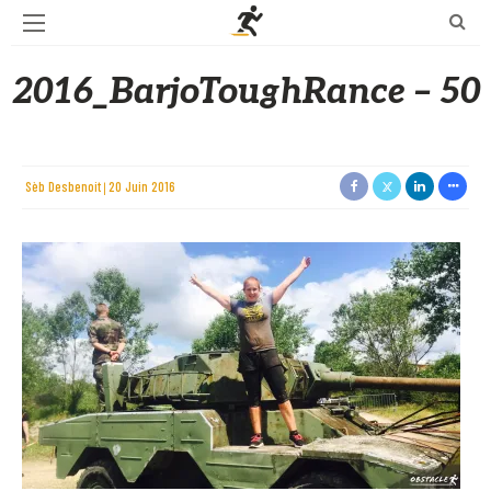
2016_BarjoToughRance – 50
Sèb Desbenoit
20 Juin 2016