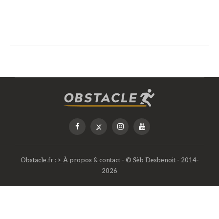
Obstacle.fr :
> À propos & contact
- © Sèb Desbenoit - 2014-
2026