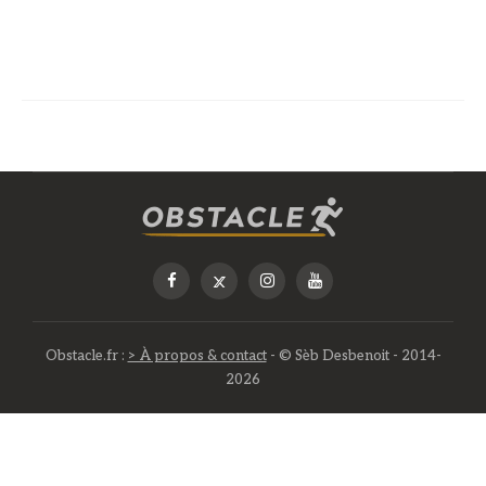
Obstacle.fr :
> À propos & contact
- © Sèb Desbenoit - 2014-
2026