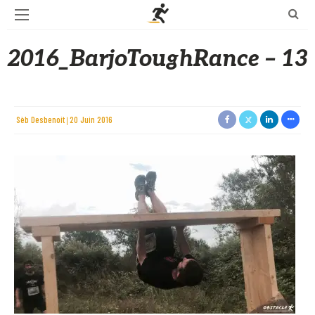
2016_BarjoToughRance – 13
Sèb Desbenoit
20 Juin 2016