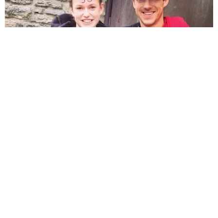
Sèb Desbenoit
25 Octobre 2014
Siri Englund et Jonathan Albon ont été sacrés champions du
monde Élite de course à obstacles lors des premiers
championnats du monde à Cincinnati dans l’Ohio.
En équipe, la victoire est revenue à Team BattleFrog (mixte)
et Kraker, Albon, Atkins, et Gowisk du côté des hommes.