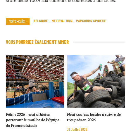
store dédié 100% aux coureurs & coureuses à obstacles.
BELGIQUE
MEDIEVAL RUN
PARCOURS SPORTIF
MOTS-CLÉS :
VOUS POURRIEZ ÉGALEMENT AIMER
Pékin 2026 : neuf athlètes
Neuf courses locales à suivre de
porteront le maillot de l’équipe
très près en 2026
de France obstacle
31 Juillet 2026