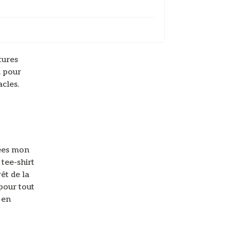
tures
i pour
cles.
pées mon
 tee-shirt
rêt de la
pour tout
 en