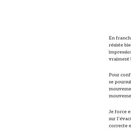
En franchi
résiste bi
impression
vraiment b
Pour confr
se poursui
mouvement
mouvemen
Je force e
sur l’évac
correcte e