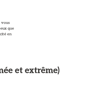
t vous
peux que
cité en
rmée et extrême)