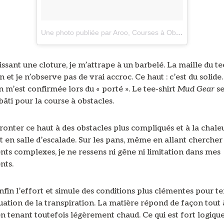
Une photo publiée par Aroo, Courses à Obstacles (@aroo_fr)
ssant une cloture, je m’attrape à un barbelé. La maille du te
en et je n’observe pas de vrai accroc. Ce haut : c’est du solide
 m’est confirmée lors du « porté ». Le tee-shirt
Mud Gear
s
âti pour la course à obstacles.
onter ce haut à des obstacles plus compliqués et à la chaleur
t en salle d’escalade. Sur les pans, même en allant chercher
s complexes, je ne ressens ni gêne ni limitation dans mes
ts.
nfin l’effort et simule des conditions plus clémentes pour t
uation de la transpiration. La matière répond de façon tout à
n tenant toutefois légèrement chaud. Ce qui est fort logiqu