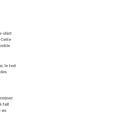
le
11 Févr. 2015 à 10h34 PST
e-shirt
. Cette
emble
, le test
 des
erminer
 fait
e au