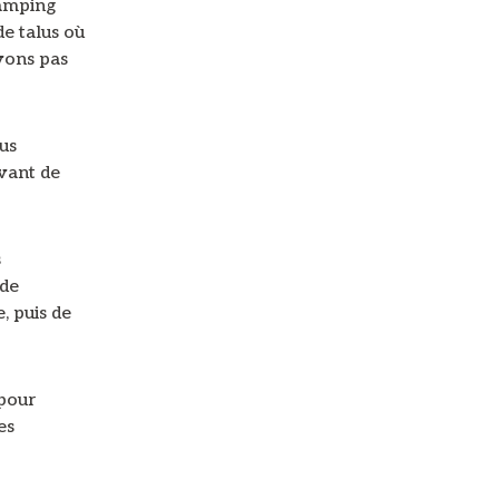
ramping
de talus où
avons pas
lus
avant de
s
 de
, puis de
 pour
es