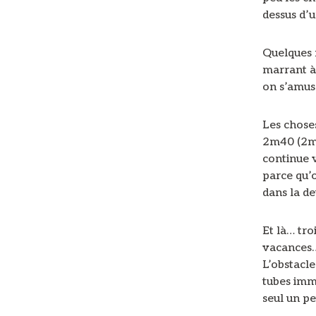
dessus d’u
Quelques m
marrant à 
on s’amus
Les chose
2m40 (2m5
continue v
parce qu’o
dans la de
Et là… tr
vacances…
L’obstacle
tubes imme
seul un pe