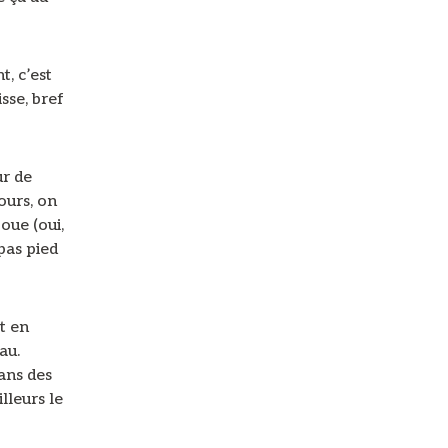
t, c’est
sse, bref
ur de
ours, on
oue (oui,
pas pied
t en
au.
dans des
lleurs le