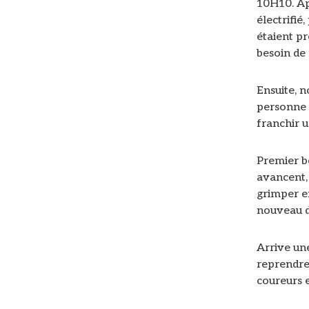
10H10. Ap
électrifié
étaient pr
besoin de 
Ensuite, n
personne 
franchir u
Premier b
avancent, 
grimper en
nouveau de
Arrive une
reprendre 
coureurs 