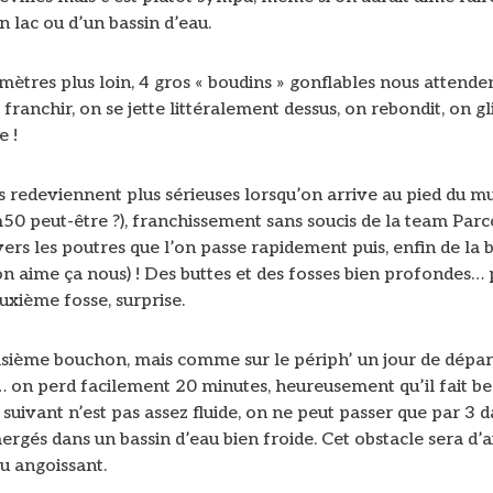
n lac ou d’un bassin d’eau.
ètres plus loin, 4 gros « boudins » gonflables nous attenden
franchir, on se jette littéralement dessus, on rebondit, on gli
e !
s redeviennent plus sérieuses lorsqu’on arrive au pied du m
0 peut-être ?), franchissement sans soucis de la team Parc
ers les poutres que l’on passe rapidement puis, enfin de la b
n aime ça nous) ! Des buttes et des fosses bien profondes… 
uxième fosse, surprise.
oisième bouchon, mais comme sur le périph’ un jour de dépar
 on perd facilement 20 minutes, heureusement qu’il fait be
 suivant n’est pas assez fluide, on ne peut passer que par 3 
rgés dans un bassin d’eau bien froide. Cet obstacle sera d’ai
u angoissant.