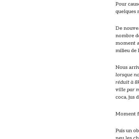
Pour caus
quelques 
De nouvea
nombre de 
moment av
milieu de 
Nous arri
lorsque no
réduit à 8
ville par 
coca, jus 
Moment fun
Puis un ob
peu les ch