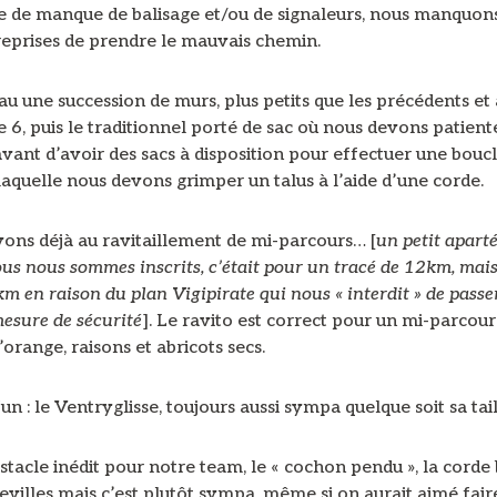
e de manque de balisage et/ou de signaleurs, nous manquon
reprises de prendre le mauvais chemin.
u une succession de murs, plus petits que les précédents et
6, puis le traditionnel porté de sac où nous devons patient
ant d’avoir des sacs à disposition pour effectuer une bouc
laquelle nous devons grimper un talus à l’aide d’une corde.
vons déjà au ravitaillement de mi-parcours… [
un petit aparté
us nous sommes inscrits, c’était pour un tracé de 12km, mais 
km en raison du plan Vigipirate qui nous « interdit » de passe
mesure de sécurité
]. Le ravito est correct pour un mi-parcours
d’orange, raisons et abricots secs.
 : le Ventryglisse, toujours aussi sympa quelque soit sa tail
stacle inédit pour notre team, le « cochon pendu », la corde
evilles mais c’est plutôt sympa, même si on aurait aimé fair