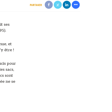
PARTAGER
it ses
95).
nue, et
y être !
cis pour
es sacs,
acs sont
vée ne se