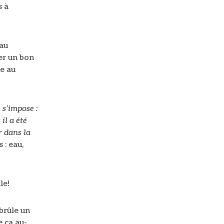
s à
 au
er un bon
le au
 s’impose :
il a été
r dans la
 : eau,
le!
 brûle un
e ça au-