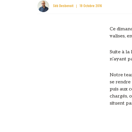
Sèb Desbenoit
19 Octobre 2016
Ce dimanch
valises, e
Suite à la
n’ayant pa
Notre tea
se rendre 
puis aux c
chargés, o
situent p