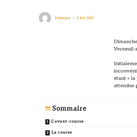
Partenaire
8 Avril 2019
Dimanche 0
Verneuil-s
Initialem
inconvénie
étant « la
attendue p
Sommaire
L’avant-course
La course