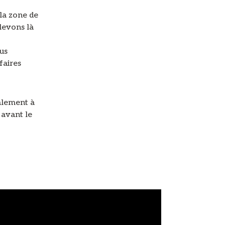
 la zone de
levons là
ous
faires
alement à
 avant le