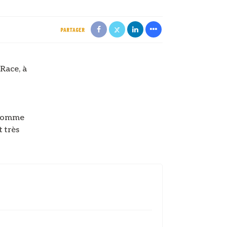
PARTAGER
 Race, à
e comme
t très