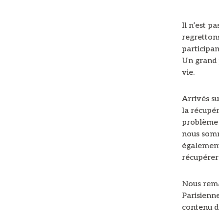
Il n’est p
regrettons
participant
Un grand p
vie.
Arrivés s
la récupé
problème 
nous somm
également 
récupérer
Nous rema
Parisienne
contenu de