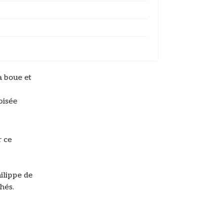
a boue et
oisée
r ce
ilippe de
hés.