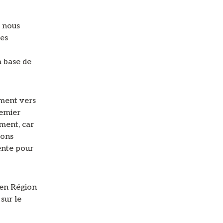
s nous
les
a base de
ement vers
remier
ment, car
sons
ente pour
 en Région
sur le