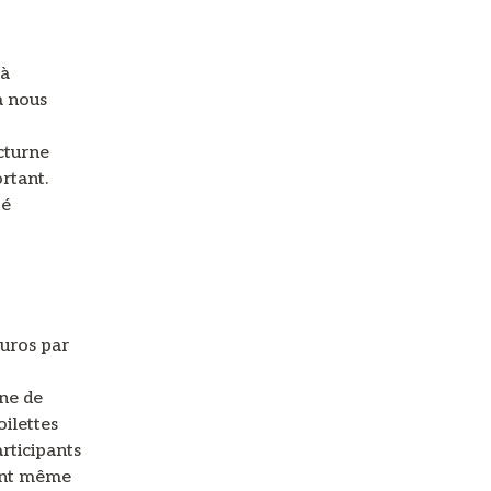
jà
à nous
octurne
rtant.
té
uros par
one de
oilettes
articipants
ront même