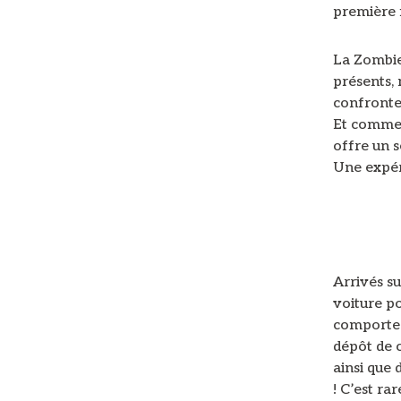
première f
La Zombie
présents, 
confronter
Et comme d
offre un s
Une expér
Arrivés s
voiture po
comporte :
dépôt de c
ainsi que 
! C’est ra