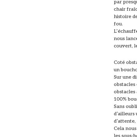
par presq
chair fraî
histoire 
fou.
L’échauff
nous lance
couvert, 
Coté obsta
un bouchon
Sur une d
obstacles
obstacles
100% boue
Sans oubli
d’ailleurs
d’attente,
Cela nous 
les sous-