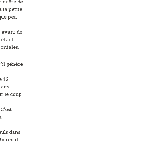
n quête de
 la petite
que peu
r avant de
l étant
ontales.
’il génère
e 12
 des
r le coup
 C’est
u
.
euls dans
Un régal