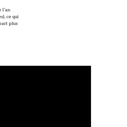
e l’an
), ce qui
part plus