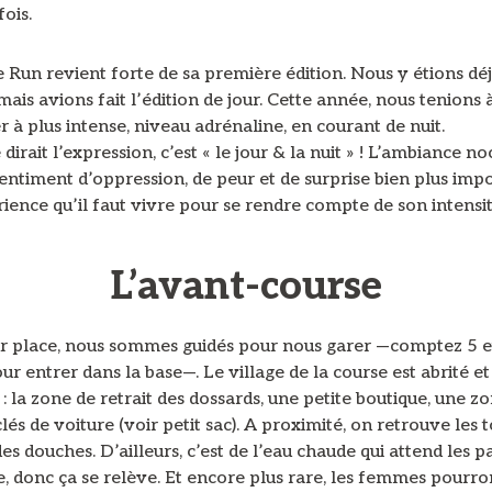
ois.
 Run revient forte de sa première édition. Nous y étions dé
mais avions fait l’édition de jour. Cette année, nous tenions 
 à plus intense, niveau adrénaline, en courant de nuit.
irait l’expression, c’est « le jour & la nuit » ! L’ambiance n
entiment d’oppression, de peur et de surprise bien plus impo
ience qu’il faut vivre pour se rendre compte de son intensi
L’avant-course
ur place, nous sommes guidés pour nous garer —comptez 5 e
ur entrer dans la base—. Le village de la course est abrité et
 la zone de retrait des dossards, une petite boutique, une z
lés de voiture (voir petit sac). A proximité, on retrouve les t
des douches. D’ailleurs, c’est de l’eau chaude qui attend les p
re, donc ça se relève. Et encore plus rare, les femmes pour