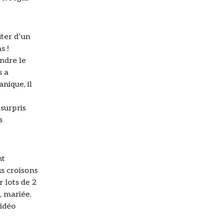
iter d’un
s !
endre le
s a
nique, il
surpris
s
nt
s croisons
 lots de 2
, mariée,
vidéo