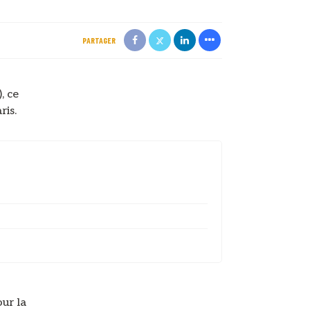
PARTAGER
, ce
ris.
our la