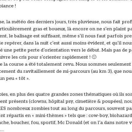
biance !
e, la météo des derniers jours, très pluvieuse, nous fait prof
rticulièrement gras et boueux, là encore on ne s’en plaint pa
t, le balisage est suffisant, même s’il nous faut parfois pr
e repérer, dans la nuit c’est aussi moins évident, et qu’il nou
 une petite perte d’orientation vers le début. Mais pas de pa
suivre les cris pour s’orienter rapidement ! 🙂
de la course a été totalement revu. Nous sommes seulement 
acement du ravitaillement de mi-parcours (au km 3), que nou
n peu « tôt ».
ies, en plus des quatre grandes zones thématiques où ils so
nt présents (clowns, hôpital psy, cimetière & poupées), nou
RES nombreux zombies tout au long du parcours, souvent par
sont répartis en « mini-thèmes » tels que : cow-boy, biohazard
he, boucher, fou, sportif, Mc Donald (et on l’a dans notre 
))…