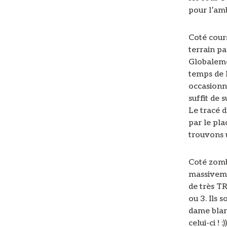
pour l’am
Coté cours
terrain pa
Globalemen
temps de l
occasionné
suffit de 
Le tracé 
par le pl
trouvons u
Coté zomb
massiveme
de très T
ou 3. Ils 
dame blanc
celui-ci ! :