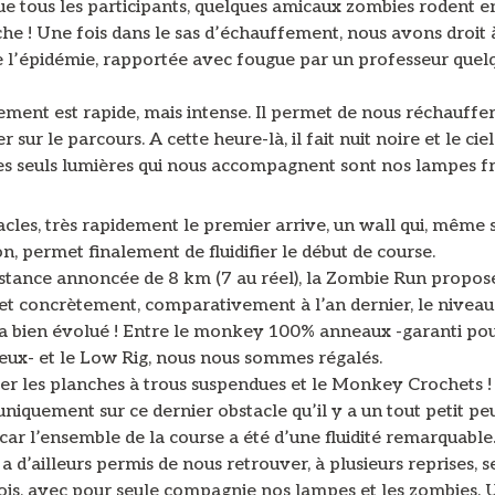
ue tous les participants, quelques amicaux zombies rodent e
che ! Une fois dans le sas d’échauffement, nous avons droit à
de l’épidémie, rapportée avec fougue par un professeur quel
ement est rapide, mais intense. Il permet de nous réchauffe
r sur le parcours. A cette heure-là, il fait nuit noire et le cie
les seuls lumières qui nous accompagnent sont nos lampes fr
cles, très rapidement le premier arrive, un wall qui, même s
, permet finalement de fluidifier le début de course.
istance annoncée de 8 km (7 au réel), la Zombie Run propos
 et concrètement, comparativement à l’an dernier, le niveau
 a bien évolué ! Entre le monkey 100% anneaux -garanti pou
ux- et le Low Rig, nous nous sommes régalés.
er les planches à trous suspendues et le Monkey Crochets !
 uniquement sur ce dernier obstacle qu’il y a un tout petit pe
 car l’ensemble de la course a été d’une fluidité remarquable
a d’ailleurs permis de nous retrouver, à plusieurs reprises, s
bois, avec pour seule compagnie nos lampes et les zombies. 