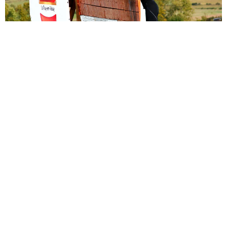
Sèb Desbenoit
27 Janvier 2015
Sur l’ensemble des courses que
nous couvrons
, le coût
d’une inscription varie entre 10 et 100 euros. Ces
différences de prix sont-elles justifiées ? Grâce aux
organisateurs de l’
Auvergnate Extrême
et de la
D-Day
Race
, nous avons pu nous pencher sur les sommes en jeu
et les véritables contraintes des courses à obstacles.
Deux familles d’organisation
En France, une courses à obstacles peut être portée par
deux types de structure : une association ou une entreprise.
Cette première différence entraine déjà une différence de