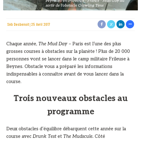
Peyrolles-en-Provence - France - Mud Guy au
sortir de l'obstacle Crawling Time
Sèb Desbenoit
25 Avril 2017
Chaque année,
The Mud Day
– Paris est l’une des plus
grosses courses à obstacles sur la planète ! Plus de 20 000
personnes vont se lancer dans le camp militaire Frileuse à
Beynes. Obstacle vous a préparé les informations
indispensables à connaître avant de vous lancer dans la
course.
Trois nouveaux obstacles au
programme
Deux obstacles d’équilibre débarquent cette année sur la
course avec
Drunk Test
et
The Mudscule.
Côté