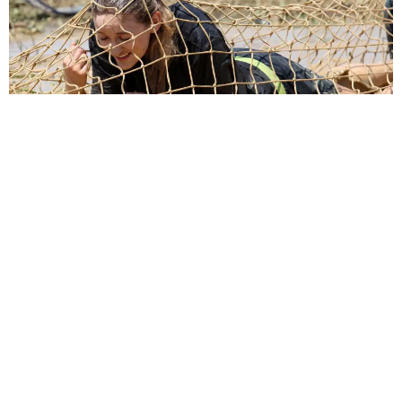
Sèb Desbenoit
21 Avril 2017
Quels sont les points bloquants pour les organisateurs face
aux nouvelles règles de sécurité de la course à obstacles
édictées par la FFA ? Obstacle.fr a eu accès aux
revendications de plusieurs séries de courses à obstacles
françaises pour améliorer le cadre de la discipline et le
rendre pleinement applicable.
À propos des courses pour