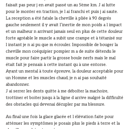
faisait pas peur j en avait passé un au 5ème km. J ai lutte
pour le monter en traction, je l ai franchi et puis j ai saute.
La reception a été fatale la cheville à pliée à 90 degrés
gauche seulement il y avait l’inertie de mon poids a l impact
et un malheur n arrivant jamais seul en plus de cette douleur
forte agréable le muscle a subit une crampe et à tétanisé sur
l instant je n ai pu que m écrouler. Impossible de bouger la
cheville mon coéquipier pompier m a de suite détendu le
muscle pour faire partir la grosse boule nerfs mais le mal
était fait je pensais à cette instant qu à une entorse.
Ayant un mental à toute épreuve, la douleur acceptable pour
un Homme et les muscles chaud, je n ai pas souhaité
abandonner.
J ai serrer les dents quitte à me déboîter la machoire,
trottiner et boiter jusqu à la ligne d arrive malgré la difficulté
des obstacles qui devenai décupler par ma blessure.
Au final une fois la glace glacée et l élévation faite pour
atténuer les symptômes je posais plus le pieds à terre et la